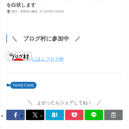
を白状します
朝活・習慣化の極意
2026年7月26日
＼ ブログ村に参加中 ／
にほんブログ村
Family Camp
よかったらシェアしてね！