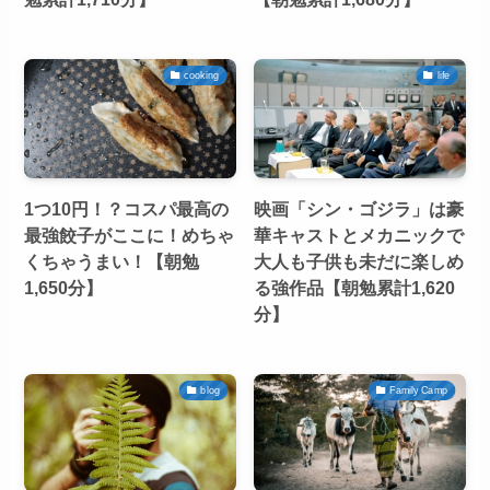
cooking
life
1つ10円！？コスパ最高の
映画「シン・ゴジラ」は豪
最強餃子がここに！めちゃ
華キャストとメカニックで
くちゃうまい！【朝勉
大人も子供も未だに楽しめ
1,650分】
る強作品【朝勉累計1,620
分】
blog
Family Camp