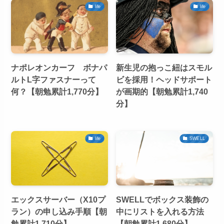
life
life
ナポレオンカーフ ボナパ
新生児の抱っこ紐はスモル
ルトL字ファスナーって
ビを採用！ヘッドサポート
何？【朝勉累計1,770分】
が画期的【朝勉累計1,740
分】
life
SWELL
エックスサーバー（X10プ
SWELLでボックス装飾の
ラン）の申し込み手順【朝
中にリストを入れる方法
勉累計1,710分】
【朝勉累計1,680分】