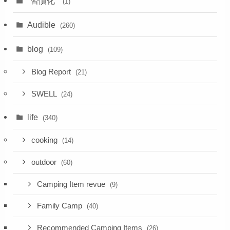
"習慣化"
(1)
Audible
(260)
blog
(109)
Blog Report
(21)
SWELL
(24)
life
(340)
cooking
(14)
outdoor
(60)
Camping Item revue
(9)
Family Camp
(40)
Recommended Camping Items
(26)