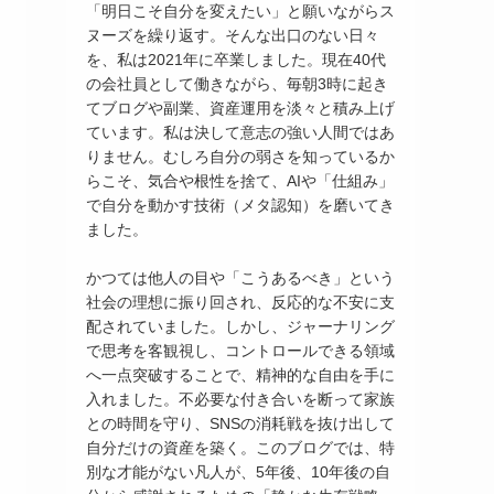
「明日こそ自分を変えたい」と願いながらス
ヌーズを繰り返す。そんな出口のない日々
を、私は2021年に卒業しました。現在40代
の会社員として働きながら、毎朝3時に起き
てブログや副業、資産運用を淡々と積み上げ
ています。私は決して意志の強い人間ではあ
りません。むしろ自分の弱さを知っているか
らこそ、気合や根性を捨て、AIや「仕組み」
で自分を動かす技術（メタ認知）を磨いてき
ました。
かつては他人の目や「こうあるべき」という
社会の理想に振り回され、反応的な不安に支
配されていました。しかし、ジャーナリング
で思考を客観視し、コントロールできる領域
へ一点突破することで、精神的な自由を手に
入れました。不必要な付き合いを断って家族
との時間を守り、SNSの消耗戦を抜け出して
自分だけの資産を築く。このブログでは、特
別な才能がない凡人が、5年後、10年後の自