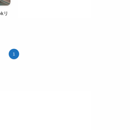
okリ
1