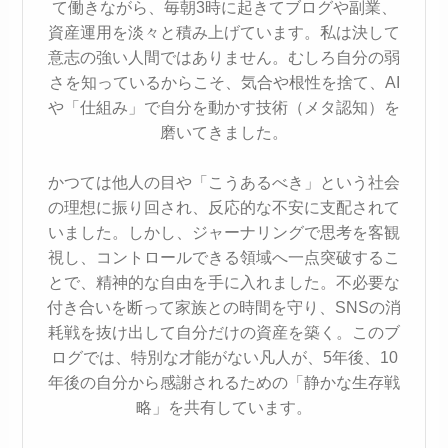
て働きながら、毎朝3時に起きてブログや副業、
資産運用を淡々と積み上げています。私は決して
意志の強い人間ではありません。むしろ自分の弱
さを知っているからこそ、気合や根性を捨て、AI
や「仕組み」で自分を動かす技術（メタ認知）を
磨いてきました。
かつては他人の目や「こうあるべき」という社会
の理想に振り回され、反応的な不安に支配されて
いました。しかし、ジャーナリングで思考を客観
視し、コントロールできる領域へ一点突破するこ
とで、精神的な自由を手に入れました。不必要な
付き合いを断って家族との時間を守り、SNSの消
耗戦を抜け出して自分だけの資産を築く。このブ
ログでは、特別な才能がない凡人が、5年後、10
年後の自分から感謝されるための「静かな生存戦
略」を共有しています。