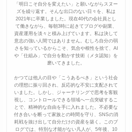
「明日こそ自分を変えたい」と願いながらスヌー
ズを繰り返す。そんな出口のない日々を、私は
2021年に卒業しました。現在40代の会社員とし
て働きながら、毎朝3時に起きてブログや副業、
資産運用を淡々と積み上げています。私は決して
意志の強い人間ではありません。むしろ自分の弱
さを知っているからこそ、気合や根性を捨て、AI
や「仕組み」で自分を動かす技術（メタ認知）を
磨いてきました。
かつては他人の目や「こうあるべき」という社会
の理想に振り回され、反応的な不安に支配されて
いました。しかし、ジャーナリングで思考を客観
視し、コントロールできる領域へ一点突破するこ
とで、精神的な自由を手に入れました。不必要な
付き合いを断って家族との時間を守り、SNSの消
耗戦を抜け出して自分だけの資産を築く。このブ
ログでは、特別な才能がない凡人が、5年後、10