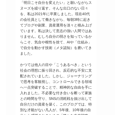
「明日こそ自分を変えたい」と願いながらス
ヌーズを繰り返す。そんな出口のない日々
を、私は2021年に卒業しました。現在40代
の会社員として働きながら、毎朝3時に起き
てブログや副業、資産運用を淡々と積み上げ
ています。私は決して意志の強い人間ではあ
りません。むしろ自分の弱さを知っているか
らこそ、気合や根性を捨て、AIや「仕組み」
で自分を動かす技術（メタ認知）を磨いてき
ました。
かつては他人の目や「こうあるべき」という
社会の理想に振り回され、反応的な不安に支
配されていました。しかし、ジャーナリング
で思考を客観視し、コントロールできる領域
へ一点突破することで、精神的な自由を手に
入れました。不必要な付き合いを断って家族
との時間を守り、SNSの消耗戦を抜け出して
自分だけの資産を築く。このブログでは、特
別な才能がない凡人が、5年後、10年後の自