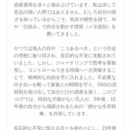
資産運用を淡々と積み上げています。私は決して
意志の強い人間ではありません。むしろ自分の弱
さを知っているからこそ、気合や根性を捨て、AI
や「仕組み」で自分を動かす技術（メタ認知）を
磨いてきました。
かつては他人の目や「こうあるべき」という社会
の理想に振り回され、反応的な不安に支配されて
いました。しかし、ジャーナリングで思考を客観
視し、コントロールできる領域へ一点突破するこ
とで、精神的な自由を手に入れました。不必要な
付き合いを断って家族との時間を守り、SNSの消
耗戦を抜け出して自分だけの資産を築く。このブ
ログでは、特別な才能がない凡人が、5年後、10
年後の自分から感謝されるための「静かな生存戦
略」を共有しています。
反応的な不安に怯える日々を終わりにし、15年後