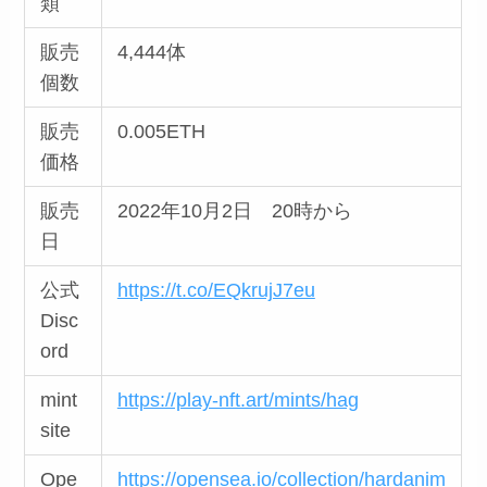
類
販売
4,444体
個数
販売
0.005ETH
価格
販売
2022年10月2日 20時から
日
公式
https://t.co/EQkrujJ7eu
Disc
ord
mint
https://play-nft.art/mints/hag
site
Ope
https://opensea.io/collection/hardanim