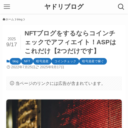
ヤドリブログ
ホーム
blog
NFTブログをするならコインチ
2025
ェックでアフィエイト！ASPは
9/17
これだけ【2つだけです】
blog
NFT
暗号資産
コインチェック
暗号資産で稼ぐ
2022年7月25日
2025年9月17日
当ページのリンクには広告が含まれています。