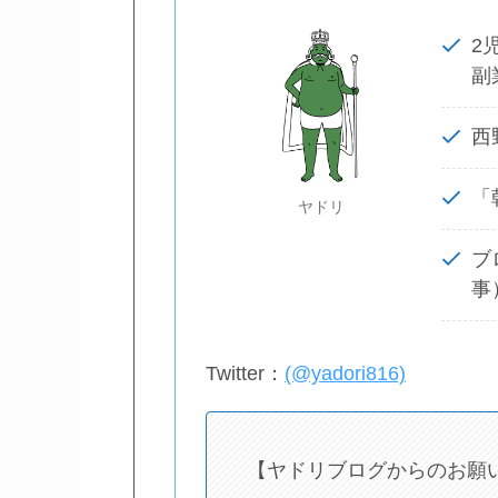
2
副
西
「
ヤドリ
ブ
事
Twitter：
(@yadori816)
【ヤドリブログからのお願