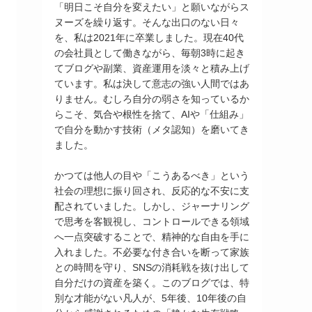
「明日こそ自分を変えたい」と願いながらス
ヌーズを繰り返す。そんな出口のない日々
を、私は2021年に卒業しました。現在40代
の会社員として働きながら、毎朝3時に起き
てブログや副業、資産運用を淡々と積み上げ
ています。私は決して意志の強い人間ではあ
りません。むしろ自分の弱さを知っているか
らこそ、気合や根性を捨て、AIや「仕組み」
で自分を動かす技術（メタ認知）を磨いてき
ました。
かつては他人の目や「こうあるべき」という
社会の理想に振り回され、反応的な不安に支
配されていました。しかし、ジャーナリング
で思考を客観視し、コントロールできる領域
へ一点突破することで、精神的な自由を手に
入れました。不必要な付き合いを断って家族
との時間を守り、SNSの消耗戦を抜け出して
自分だけの資産を築く。このブログでは、特
別な才能がない凡人が、5年後、10年後の自