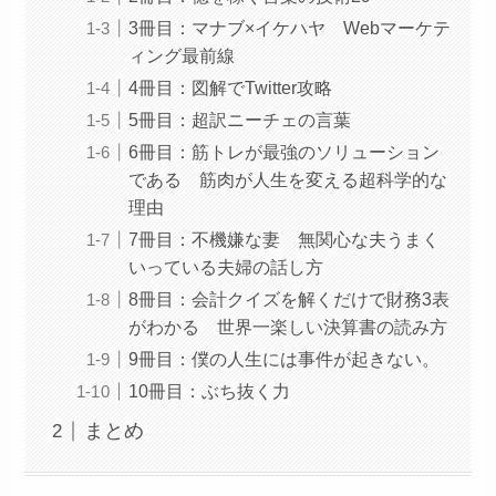
3冊目：マナブ×イケハヤ Webマーケテ
ィング最前線
4冊目：図解でTwitter攻略
5冊目：超訳ニーチェの言葉
6冊目：筋トレが最強のソリューション
である 筋肉が人生を変える超科学的な
理由
7冊目：不機嫌な妻 無関心な夫うまく
いっている夫婦の話し方
8冊目：会計クイズを解くだけで財務3表
がわかる 世界一楽しい決算書の読み方
9冊目：僕の人生には事件が起きない。
10冊目：ぶち抜く力
まとめ