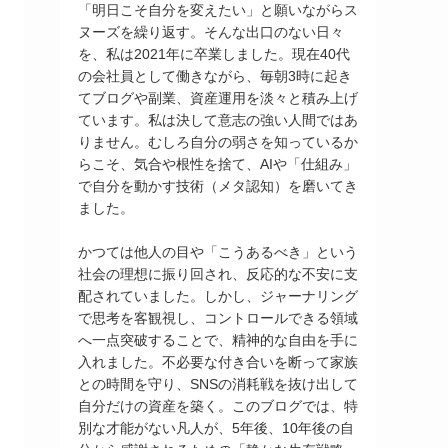
「明日こそ自分を変えたい」と願いながらス
ヌーズを繰り返す。そんな出口のない日々
を、私は2021年に卒業しました。現在40代
の会社員として働きながら、毎朝3時に起き
てブログや副業、資産運用を淡々と積み上げ
ています。私は決して意志の強い人間ではあ
りません。むしろ自分の弱さを知っているか
らこそ、気合や根性を捨て、AIや「仕組み」
で自分を動かす技術（メタ認知）を磨いてき
ました。
かつては他人の目や「こうあるべき」という
社会の理想に振り回され、反応的な不安に支
配されていました。しかし、ジャーナリング
で思考を客観視し、コントロールできる領域
へ一点突破することで、精神的な自由を手に
入れました。不必要な付き合いを断って家族
との時間を守り、SNSの消耗戦を抜け出して
自分だけの資産を築く。このブログでは、特
別な才能がない凡人が、5年後、10年後の自