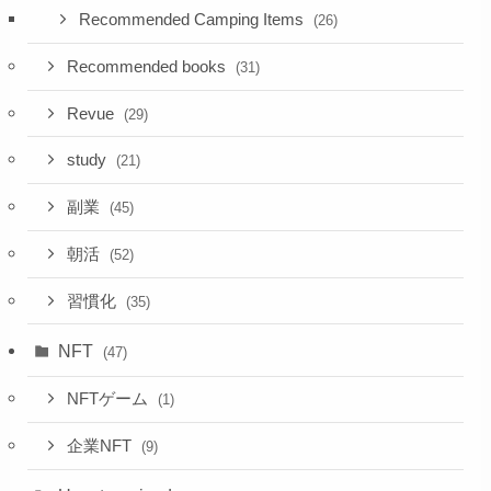
Recommended Camping Items
(26)
Recommended books
(31)
Revue
(29)
study
(21)
副業
(45)
朝活
(52)
習慣化
(35)
NFT
(47)
NFTゲーム
(1)
企業NFT
(9)