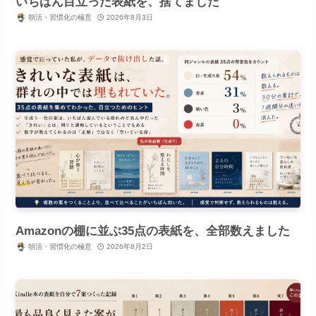
いちばん目立った表紙を、捨てました
朝活・習慣化の極意
2026年8月3日
Amazonの棚に並ぶ35点の表紙を、全部数えました
朝活・習慣化の極意
2026年8月2日