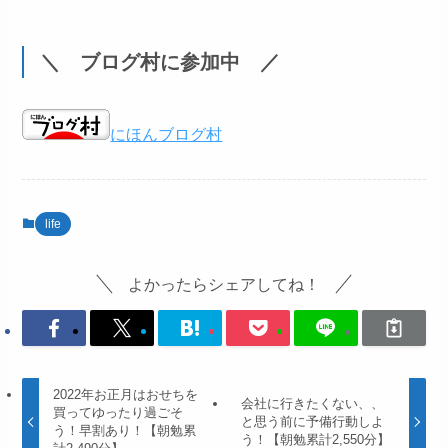
＼ ブログ村に参加中 ／
にほんブログ村
life
よかったらシェアしてね！
2022年お正月はおせちを
会社に行きたくない、、
買ってゆったり過ごそ
と思う前に予備行動しよ
う！早割あり！【朝勉累
う！【朝勉累計2,550分】