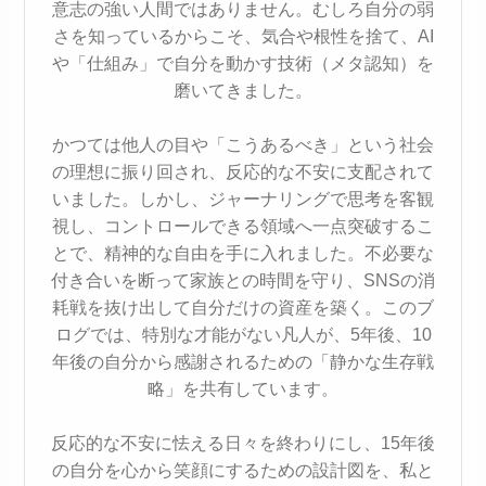
意志の強い人間ではありません。むしろ自分の弱
さを知っているからこそ、気合や根性を捨て、AI
や「仕組み」で自分を動かす技術（メタ認知）を
磨いてきました。
かつては他人の目や「こうあるべき」という社会
の理想に振り回され、反応的な不安に支配されて
いました。しかし、ジャーナリングで思考を客観
視し、コントロールできる領域へ一点突破するこ
とで、精神的な自由を手に入れました。不必要な
付き合いを断って家族との時間を守り、SNSの消
耗戦を抜け出して自分だけの資産を築く。このブ
ログでは、特別な才能がない凡人が、5年後、10
年後の自分から感謝されるための「静かな生存戦
略」を共有しています。
反応的な不安に怯える日々を終わりにし、15年後
の自分を心から笑顔にするための設計図を、私と