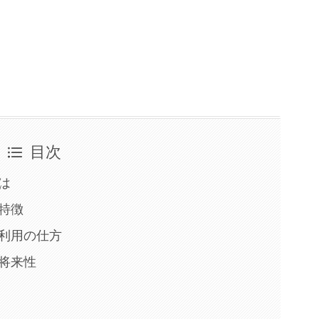
目次
は
特徴
の利用の仕方
将来性