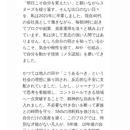
「明日こそ自分を変えたい」と願いながらス
ヌーズを繰り返す。そんな出口のない日々
を、私は2021年に卒業しました。現在40代
の会社員として働きながら、毎朝3時に起き
てブログや副業、資産運用を淡々と積み上げ
ています。私は決して意志の強い人間ではあ
りません。むしろ自分の弱さを知っているか
らこそ、気合や根性を捨て、AIや「仕組み」
で自分を動かす技術（メタ認知）を磨いてき
ました。
かつては他人の目や「こうあるべき」という
社会の理想に振り回され、反応的な不安に支
配されていました。しかし、ジャーナリング
で思考を客観視し、コントロールできる領域
へ一点突破することで、精神的な自由を手に
入れました。不必要な付き合いを断って家族
との時間を守り、SNSの消耗戦を抜け出して
自分だけの資産を築く。このブログでは、特
別な才能がない凡人が、5年後、10年後の自