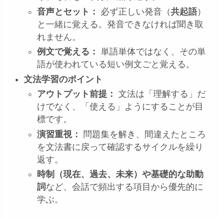
音声とセット：
必ず正しい発音（
共起語
）
と一緒に覚える。発音できなければ聞き取
れません。
例文で覚える：
単語単体ではなく、その単
語が使われている短い例文ごと覚える。
文法学習のポイント
アウトプット前提：
文法は「理解する」だ
けでなく、「使える」ようにすることが目
標です。
演習重視：
問題集を解き、間違えたところ
を文法書に戻って確認するサイクルを繰り
返す。
時制（現在、過去、未来）や基礎的な助動
詞
など、会話で頻出する項目から優先的に
学ぶ。