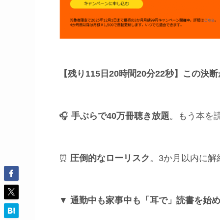
【残り115日20時間20分20秒】
この決断
🎧
手ぶらで40万冊聴き放題
。もう本を
⏰
圧倒的なローリスク
。3か月以内に解
▼
通勤中も家事中も「耳で」読書を始