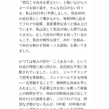
「明日こそ自分を変えたい」と願いながらス
ヌーズを繰り返す。そんな出口のない日々
を、私は2021年に卒業しました。現在40代
の会社員として働きながら、毎朝3時に起き
てブログや副業、資産運用を淡々と積み上げ
ています。私は決して意志の強い人間ではあ
りません。むしろ自分の弱さを知っているか
らこそ、気合や根性を捨て、AIや「仕組み」
で自分を動かす技術（メタ認知）を磨いてき
ました。
かつては他人の目や「こうあるべき」という
社会の理想に振り回され、反応的な不安に支
配されていました。しかし、ジャーナリング
で思考を客観視し、コントロールできる領域
へ一点突破することで、精神的な自由を手に
入れました。不必要な付き合いを断って家族
との時間を守り、SNSの消耗戦を抜け出して
自分だけの資産を築く。このブログでは、特
別な才能がない凡人が、5年後、10年後の自