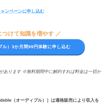
円キャンペーンに申し込む
につけて知識を増やす ／
ディブル）3か月間99円体験に申し込む
があります
※無料期間中に解約すれば料金は一切か
udeble（オーディブル）］は適格販売により収入を