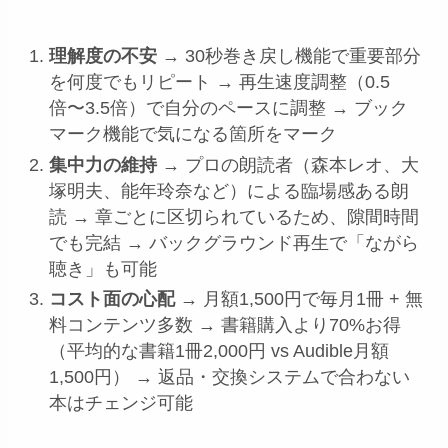
理解度の不安
→ 30秒巻き戻し機能で重要部分
を何度でもリピート → 再生速度調整（0.5
倍〜3.5倍）で自分のペースに調整 → ブック
マーク機能で気になる箇所をマーク
集中力の維持
→ プロの朗読者（森本レオ、大
塚明夫、能年玲奈など）による臨場感ある朗
読 → 章ごとに区切られているため、隙間時間
でも完結 → バックグラウンド再生で「ながら
聴き」も可能
コスト面の心配
→ 月額1,500円で毎月1冊 + 無
料コンテンツ多数 → 書籍購入より70%お得
（平均的な書籍1冊2,000円 vs Audible月額
1,500円） → 返品・交換システムで合わない
本はチェンジ可能