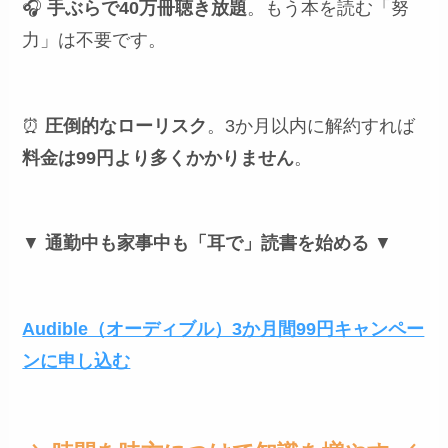
🎧
手ぶらで40万冊聴き放題
。もう本を読む「努
力」は不要です。
⏰
圧倒的なローリスク
。3か月以内に解約すれば
料金は99円より多くかかりません
。
▼
通勤中も家事中も「耳で」読書を始める
▼
Audible（オーディブル）3か月間99円キャンペー
ンに申し込む