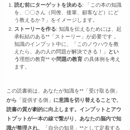
読む前にターゲットを決める
: 「この本の知識
を、〇〇さん（同僚、後輩、顧客など）にど
う教えるか？」をイメージします。
ストーリーを作る
: 知識を伝えるためには、起
承転結のある**「ストーリー」が必要です 。
知識のインプット中に、「このノウハウを教
えたら、あの人の問題が解決できる！」
とい
う
理想の教育** や
問題の教育
の具体例を考え
ます。
この読書術は、あなたが知識を**「受け取る側」
から
「提供する側」
に意識を切り替えることで、
読書の質が劇的に向上します。インプットとアウ
トプットが一本の線で繋がり、あなたの脳内で知
識が整理され、
「自分の知見」**として定着する