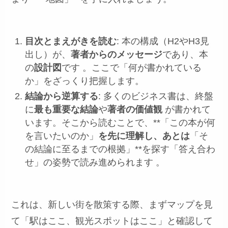
目次とまえがきを読む
: 本の構成（H2やH3見
出し）が、
著者からのメッセージ
であり、本
の
設計図
です 。ここで「何が書かれている
か」をざっくり把握します。
結論から逆算する
: 多くのビジネス書は、終盤
に
最も重要な結論
や
著者の価値観
が書かれて
います。そこから読むことで、**「この本が何
を言いたいのか」
を先に理解し、あとは
「そ
の結論に至るまでの根拠」**を探す「答え合わ
せ」の姿勢で読み進められます 。
これは、新しい街を散策する際、まずマップを見
て「駅はここ、観光スポットはここ」と確認して