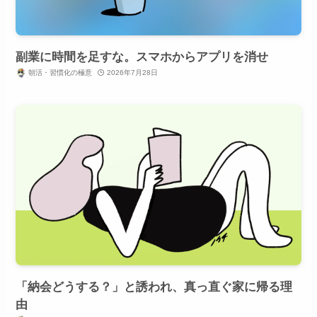
副業に時間を足すな。スマホからアプリを消せ
朝活・習慣化の極意
2026年7月28日
「納会どうする？」と誘われ、真っ直ぐ家に帰る理
由