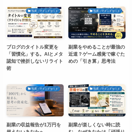
投資・マインドセット
投資・マインドセット
ブログのタイトル変更を
副業をやめることが最強の
「習慣化」する。AIとメタ
近道？ゲーム感覚で稼ぐた
認知で挫折しないリライト
めの「引き算」思考法
術
投資・マインドセット
投資・マインドセット
副業の収益報告が1万円を
副業が楽しくない時に読
超えないあなたへ。
む。なぜあなたは「頑張り