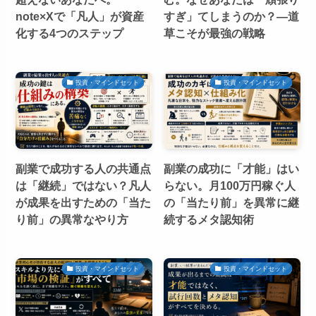
note×Xで「凡人」が資産
すぎ」てしまうのか？—道
化する4つのステップ
草こそが最強の戦略
投資・マインドセット
投資・マインドセット
副業で成功する人の共通点
副業の成功に「才能」はい
は「継続」ではない？凡人
らない。月100万円稼ぐ人
が成果を出すための「当た
の「当たり前」を異常に継
り前」の異常なやり方
続するメタ認知術
投資・マインドセット
投資・マインドセット