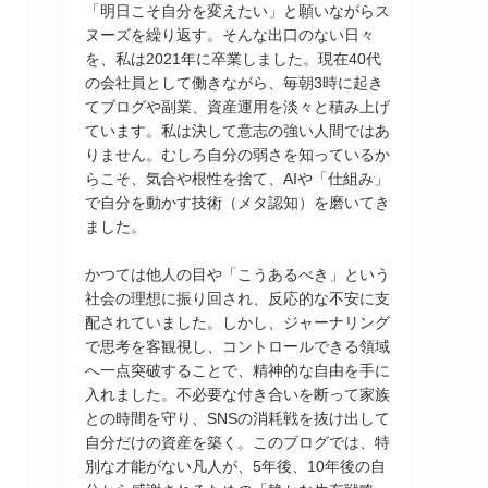
「明日こそ自分を変えたい」と願いながらス
ヌーズを繰り返す。そんな出口のない日々
を、私は2021年に卒業しました。現在40代
の会社員として働きながら、毎朝3時に起き
てブログや副業、資産運用を淡々と積み上げ
ています。私は決して意志の強い人間ではあ
りません。むしろ自分の弱さを知っているか
らこそ、気合や根性を捨て、AIや「仕組み」
で自分を動かす技術（メタ認知）を磨いてき
ました。
かつては他人の目や「こうあるべき」という
社会の理想に振り回され、反応的な不安に支
配されていました。しかし、ジャーナリング
で思考を客観視し、コントロールできる領域
へ一点突破することで、精神的な自由を手に
入れました。不必要な付き合いを断って家族
との時間を守り、SNSの消耗戦を抜け出して
自分だけの資産を築く。このブログでは、特
別な才能がない凡人が、5年後、10年後の自