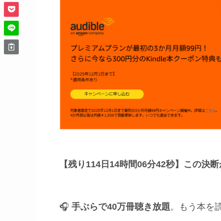
【残り114日14時間06分41秒】
この決断
🎧
手ぶらで40万冊聴き放題
。もう本を