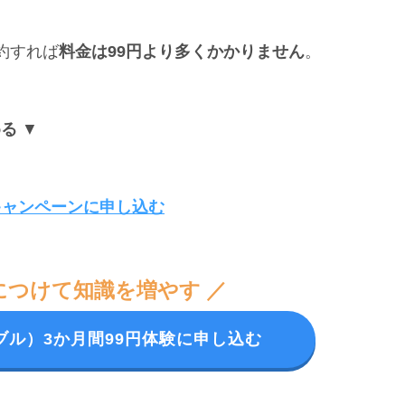
約すれば
料金は99円より多くかかりません
。
める
▼
円キャンペーンに申し込む
につけて知識を増やす ／
ディブル）3か月間99円体験に申し込む