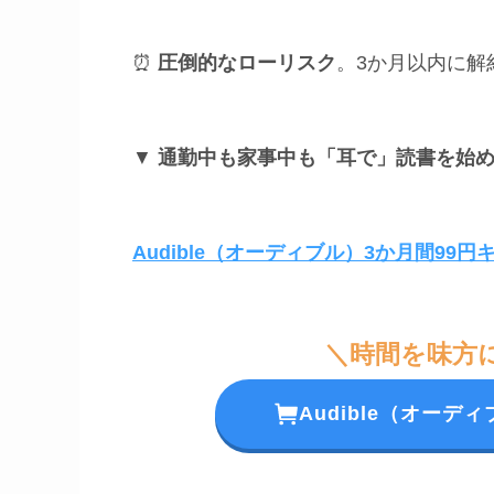
⏰
圧倒的なローリスク
。3か月以内に解
▼
通勤中も家事中も「耳で」読書を始
Audible（オーディブル）3か月間99
＼時間を味方
Audible（オー