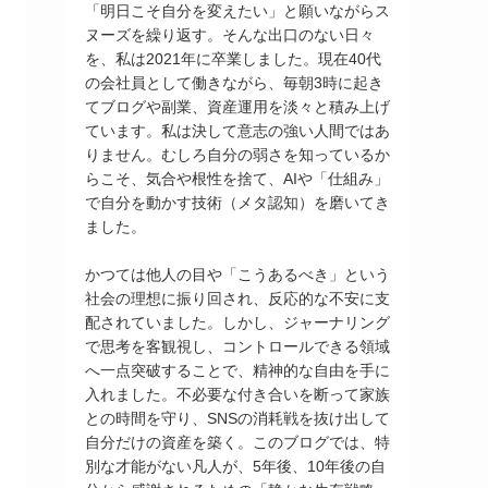
「明日こそ自分を変えたい」と願いながらス
ヌーズを繰り返す。そんな出口のない日々
を、私は2021年に卒業しました。現在40代
の会社員として働きながら、毎朝3時に起き
てブログや副業、資産運用を淡々と積み上げ
ています。私は決して意志の強い人間ではあ
りません。むしろ自分の弱さを知っているか
らこそ、気合や根性を捨て、AIや「仕組み」
で自分を動かす技術（メタ認知）を磨いてき
ました。
かつては他人の目や「こうあるべき」という
社会の理想に振り回され、反応的な不安に支
配されていました。しかし、ジャーナリング
で思考を客観視し、コントロールできる領域
へ一点突破することで、精神的な自由を手に
入れました。不必要な付き合いを断って家族
との時間を守り、SNSの消耗戦を抜け出して
自分だけの資産を築く。このブログでは、特
別な才能がない凡人が、5年後、10年後の自