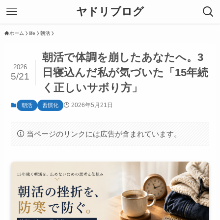
ヤドリブログ
ホーム
life
朝活
朝活で体調を崩したあなたへ。3
2026
日寝込んだ私が気づいた「15年続
5/21
く正しいサボり方」
2026年5月21日
朝活
習慣化
当ページのリンクには広告が含まれています。