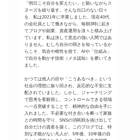
「明日こそ自分を変えたい」と願いながらス
ヌーズを繰り返す。そんな出口のない日々
を、私は2021年に卒業しました。現在40代
の会社員として働きながら、毎朝3時に起き
てブログや副業、資産運用を淡々と積み上げ
ています。私は決して意志の強い人間ではあ
りません。むしろ自分の弱さを知っているか
らこそ、気合や根性を捨て、AIや「仕組み」
で自分を動かす技術（メタ認知）を磨いてき
ました。
かつては他人の目や「こうあるべき」という
社会の理想に振り回され、反応的な不安に支
配されていました。しかし、ジャーナリング
で思考を客観視し、コントロールできる領域
へ一点突破することで、精神的な自由を手に
入れました。不必要な付き合いを断って家族
との時間を守り、SNSの消耗戦を抜け出して
自分だけの資産を築く。このブログでは、特
別な才能がない凡人が、5年後、10年後の自