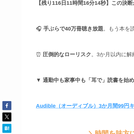
【残り116日11時間16分13秒】
この決断
🎧
手ぶらで40万冊聴き放題
。もう本を
⏰
圧倒的なローリスク
。3か月以内に解
▼
通勤中も家事中も「耳で」読書を始
Audible（オーディブル）3か月間99
＼時間を味方