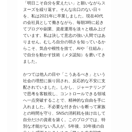
「明日こそ自分を変えたい」と願いながらス
ヌーズを繰り返す。そんな出口のない日々
を、私は2021年に卒業しました。現在40代
の会社員として働きながら、毎朝3時に起き
てブログや副業、資産運用を淡々と積み上げ
ています。私は決して意志の強い人間ではあ
りません。むしろ自分の弱さを知っているか
らこそ、気合や根性を捨て、AIや「仕組み」
で自分を動かす技術（メタ認知）を磨いてき
ました。
かつては他人の目や「こうあるべき」という
社会の理想に振り回され、反応的な不安に支
配されていました。しかし、ジャーナリング
で思考を客観視し、コントロールできる領域
へ一点突破することで、精神的な自由を手に
入れました。不必要な付き合いを断って家族
との時間を守り、SNSの消耗戦を抜け出して
自分だけの資産を築く。このブログでは、特
別な才能がない凡人が、5年後、10年後の自