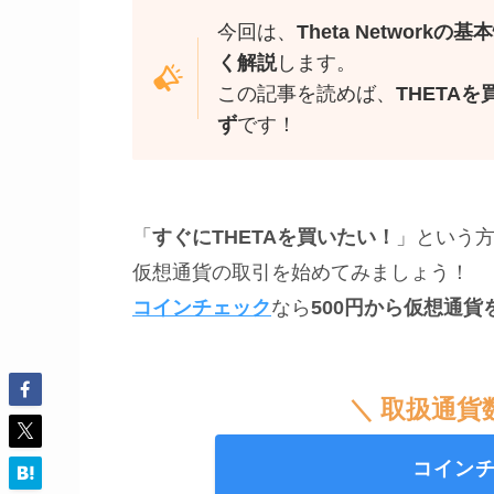
今回は、
Theta Netwo
く解説
します。
この記事を読めば、
THETA
ず
です！
「
すぐにTHETAを買いたい！
」という
仮想通貨の取引を始めてみましょう！
コインチェック
なら
500円から仮想通
＼ 取扱通貨
コイン