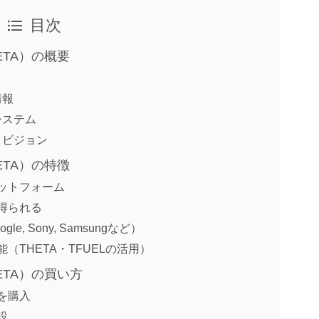
目次
THETA）の概要
情報
コシステム
目的とビジョン
THETA）の特徴
ットフォーム
得られる
e, Sony, Samsungなど）
（THETA・TFUELの活用）
THETA）の買い方
を購入
設