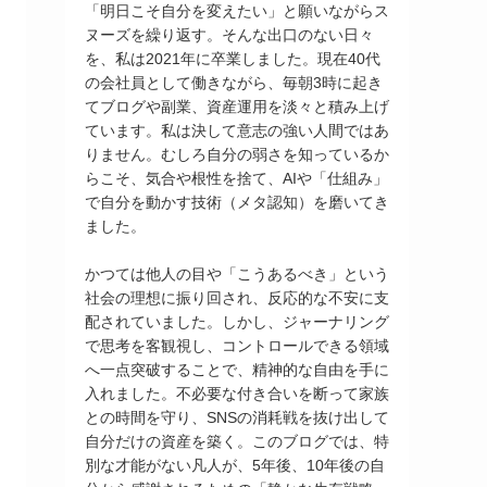
「明日こそ自分を変えたい」と願いながらス
ヌーズを繰り返す。そんな出口のない日々
を、私は2021年に卒業しました。現在40代
の会社員として働きながら、毎朝3時に起き
てブログや副業、資産運用を淡々と積み上げ
ています。私は決して意志の強い人間ではあ
りません。むしろ自分の弱さを知っているか
らこそ、気合や根性を捨て、AIや「仕組み」
で自分を動かす技術（メタ認知）を磨いてき
ました。
かつては他人の目や「こうあるべき」という
社会の理想に振り回され、反応的な不安に支
配されていました。しかし、ジャーナリング
で思考を客観視し、コントロールできる領域
へ一点突破することで、精神的な自由を手に
入れました。不必要な付き合いを断って家族
との時間を守り、SNSの消耗戦を抜け出して
自分だけの資産を築く。このブログでは、特
別な才能がない凡人が、5年後、10年後の自