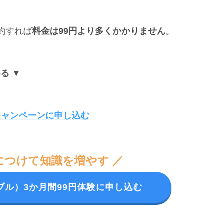
約すれば
料金は99円より多くかかりません
。
める
▼
円キャンペーンに申し込む
につけて知識を増やす ／
ディブル）3か月間99円体験に申し込む