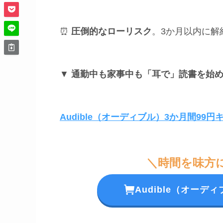
⏰
圧倒的なローリスク
。3か月以内に解
▼
通勤中も家事中も「耳で」読書を始
Audible（オーディブル）3か月間99
＼時間を味方
Audible（オー