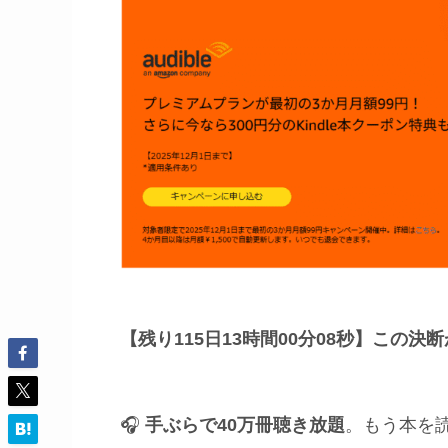
【残り115日13時間00分06秒】
この決断
🎧
手ぶらで40万冊聴き放題
。もう本を