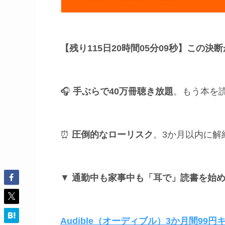
【残り115日20時間05分08秒】
この決断
🎧
手ぶらで40万冊聴き放題
。もう本を
⏰
圧倒的なローリスク
。3か月以内に解
▼
通勤中も家事中も「耳で」読書を始
Audible（オーディブル）3か月間99