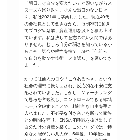
「明日こそ自分を変えたい」と願いながらス
ヌーズを繰り返す。そんな出口のない日々
を、私は2021年に卒業しました。現在40代
の会社員として働きながら、毎朝3時に起き
てブログや副業、資産運用を淡々と積み上げ
ています。私は決して意志の強い人間ではあ
りません。むしろ自分の弱さを知っているか
らこそ、気合や根性を捨て、AIや「仕組み」
で自分を動かす技術（メタ認知）を磨いてき
ました。
かつては他人の目や「こうあるべき」という
社会の理想に振り回され、反応的な不安に支
配されていました。しかし、ジャーナリング
で思考を客観視し、コントロールできる領域
へ一点突破することで、精神的な自由を手に
入れました。不必要な付き合いを断って家族
との時間を守り、SNSの消耗戦を抜け出して
自分だけの資産を築く。このブログでは、特
別な才能がない凡人が、5年後、10年後の自