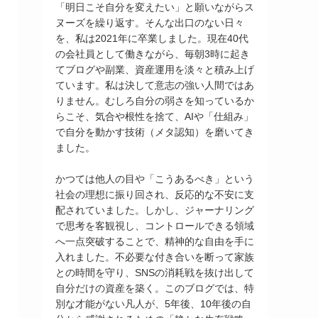
「明日こそ自分を変えたい」と願いながらス
ヌーズを繰り返す。そんな出口のない日々
を、私は2021年に卒業しました。現在40代
の会社員として働きながら、毎朝3時に起き
てブログや副業、資産運用を淡々と積み上げ
ています。私は決して意志の強い人間ではあ
りません。むしろ自分の弱さを知っているか
らこそ、気合や根性を捨て、AIや「仕組み」
で自分を動かす技術（メタ認知）を磨いてき
ました。
かつては他人の目や「こうあるべき」という
社会の理想に振り回され、反応的な不安に支
配されていました。しかし、ジャーナリング
で思考を客観視し、コントロールできる領域
へ一点突破することで、精神的な自由を手に
入れました。不必要な付き合いを断って家族
との時間を守り、SNSの消耗戦を抜け出して
自分だけの資産を築く。このブログでは、特
別な才能がない凡人が、5年後、10年後の自