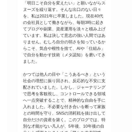
「明日こそ自分を変えたい」と願いながらス
ヌーズを繰り返す。そんな出口のない日々
を、私は2021年に卒業しました。現在40代
の会社員として働きながら、毎朝3時に起き
てブログや副業、資産運用を淡々と積み上げ
ています。私は決して意志の強い人間ではあ
りません。むしろ自分の弱さを知っているか
らこそ、気合や根性を捨て、AIや「仕組み」
で自分を動かす技術（メタ認知）を磨いてき
ました。
かつては他人の目や「こうあるべき」という
社会の理想に振り回され、反応的な不安に支
配されていました。しかし、ジャーナリング
で思考を客観視し、コントロールできる領域
へ一点突破することで、精神的な自由を手に
入れました。不必要な付き合いを断って家族
との時間を守り、SNSの消耗戦を抜け出して
自分だけの資産を築く。このブログでは、特
別な才能がない凡人が、5年後、10年後の自