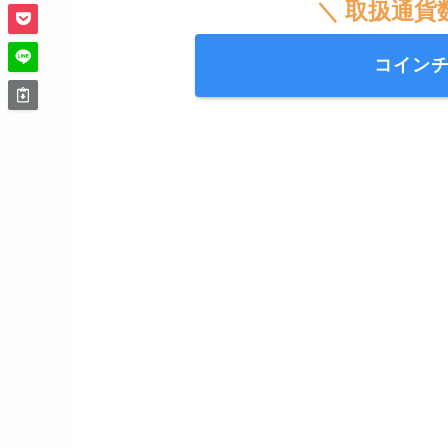
＼ 取扱通貨
コイン