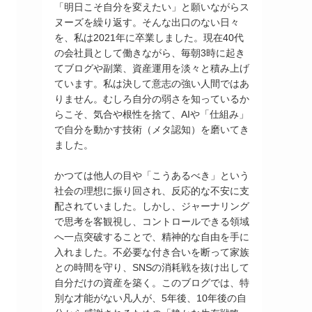
「明日こそ自分を変えたい」と願いながらス
ヌーズを繰り返す。そんな出口のない日々
を、私は2021年に卒業しました。現在40代
の会社員として働きながら、毎朝3時に起き
てブログや副業、資産運用を淡々と積み上げ
ています。私は決して意志の強い人間ではあ
りません。むしろ自分の弱さを知っているか
らこそ、気合や根性を捨て、AIや「仕組み」
で自分を動かす技術（メタ認知）を磨いてき
ました。
かつては他人の目や「こうあるべき」という
社会の理想に振り回され、反応的な不安に支
配されていました。しかし、ジャーナリング
で思考を客観視し、コントロールできる領域
へ一点突破することで、精神的な自由を手に
入れました。不必要な付き合いを断って家族
との時間を守り、SNSの消耗戦を抜け出して
自分だけの資産を築く。このブログでは、特
別な才能がない凡人が、5年後、10年後の自