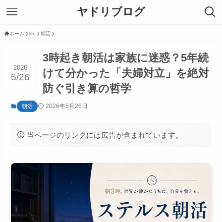
ヤドリブログ
ホーム
life
朝活
3時起き朝活は家族に迷惑？5年続
2026
けて分かった「夫婦対立」を絶対
5/26
防ぐ引き算の哲学
2026年5月26日
朝活
当ページのリンクには広告が含まれています。