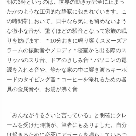
朝の3時というのは、世界の動きが完全に止まっ
たかのような圧倒的な静寂に包まれています。こ
の時間帯において、日中なら気にも留めないよう
な微小な音が、驚くほどの騒音となって家族の眠
りを妨げます。 * 10分おきに鳴り響くスヌーズア
ラームの振動音やメロディ * 寝室から出る際のス
リッパのスリ音、ドアのきしみ音 * パソコンの電
源を入れる音や、静かな家の中に響き渡るキーボ
ードのタイピング音 * コーヒーを淹れるための器
具の金属音や、お湯が沸く音
「みんながうるさいと言っている」と明確にクレ
ームを受けた時期が、筆者にもありました。自分
は起きるために必死にアラームを鳴らしているつ