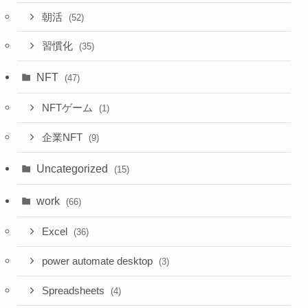
朝活
(52)
習慣化
(35)
NFT
(47)
NFTゲーム
(1)
企業NFT
(9)
Uncategorized
(15)
work
(66)
Excel
(36)
power automate desktop
(3)
Spreadsheets
(4)